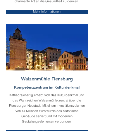
charmante Art an die Gesundheit zu denken.
Mehr Informationen
Walzenmühle Flensburg
Kompetenzzentrum im Kulturdenkmal
Kathedralenartig erhebt sich das Kulturdenkmal und
das Wahrzeichen Walzenmühle zentral über die
Flensburger Neustadt. Mit einem Investitionsvolumen
von 14 Millionen Euro wurde das historische
Gebäude saniert und mit modernen
Gestaltungselementen verbunden.