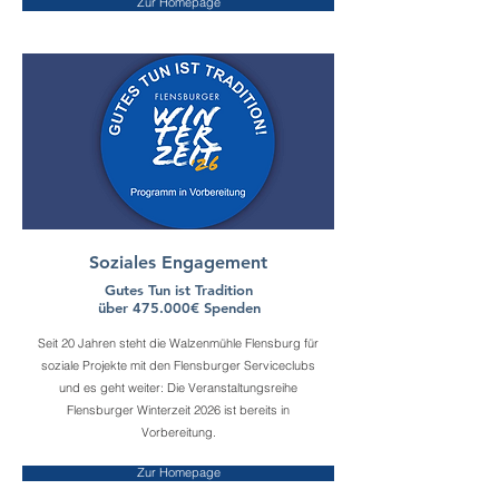
Zur Homepage
Soziales Engagement
Gutes Tun ist Tradition
über 475.000€ Spenden
Seit 20 Jahren steht die Walzenmühle Flensburg für
soziale Projekte mit den Flensburger Serviceclubs
und es geht weiter: Die Veranstaltungsreihe
Flensburger
Winterzeit 2026 ist bereits in
Vorbereitung.
Zur Homepage