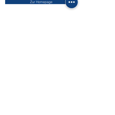
Zur Homepage
BLEIBEN SIE MUTIG!
„Das wird nie was“, ist der häufigste Rat, der
unsere Projekte begleitet hat. Unzählige Experten
haben stets viele Gründe gefunden, die gegen
die Umsetzung unserer Erfindungen, Immobilien
oder Geschäftsmodellentwicklungen sprachen. In
ganz Deutschland und Europa stehen die
Gegenbeweise. Ich möchte daher jeden
ermutigen: Glaubt an eure Ideen. Für die Stoiker